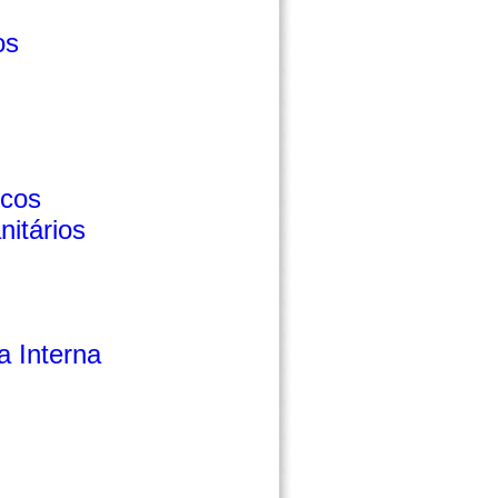
os
cos
nitários
a Interna