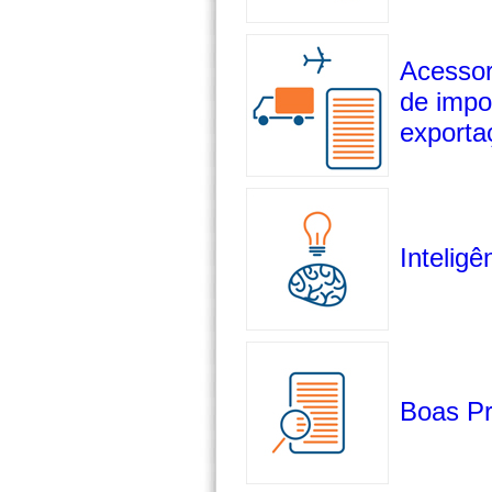
Acessor
de impo
exporta
Inteligê
Boas Pr