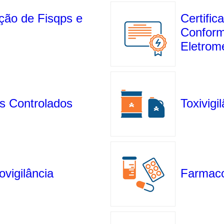
ção de Fisqps e
Certific
Conform
Eletrom
s Controlados
Toxivigi
vigilância
Farmaco