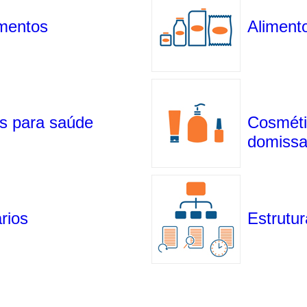
mentos
Aliment
s para saúde
Cosméti
domissa
rios
Estrutur