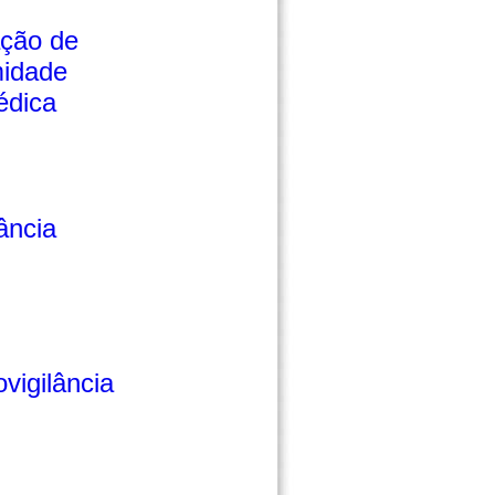
ação de
idade
édica
lância
vigilância