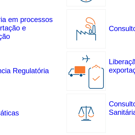
ia em processos
rtação e
Consulto
ção
Liberaç
exporta
ncia Regulatória
Consulto
Sanitári
áticas