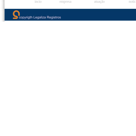
incio
empresa
atuação
notíc