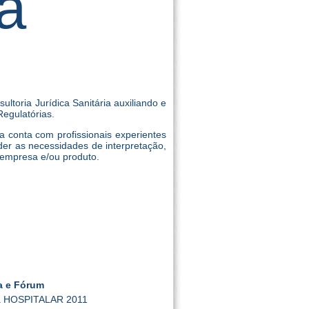
ia
ltoria Jurídica Sanitária auxiliando e
egulatórias.
a conta com profissionais experientes
der as necessidades de interpretação,
 empresa e/ou produto.
ra e Fórum
r da HOSPITALAR 2011