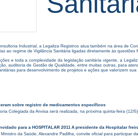
Sanitár
sultoria Industrial, a Legaliza Registros atua também na área de Consu
 ao regime de Vigilância Sanitária ligadas diretamente às questões R
ções e toda a complexidade da legislação sanitária vigente, a Legaliz
ão, auditoria de Gestão de Qualidade, entre muitas outras, para aten
nitárias para desenvolvimento de projetos e ações que valorizem sua
iberam sobre registro de medicamentos específicos
oria Colegiada da Anvisa será realizada, na próxima quinta-feira (12/5)
onvidado para a HOSPITALAR 2011 A presidente da Hospitalar frei
Ministro da Saúde, Alexandre Padilha, convite oficial para participa