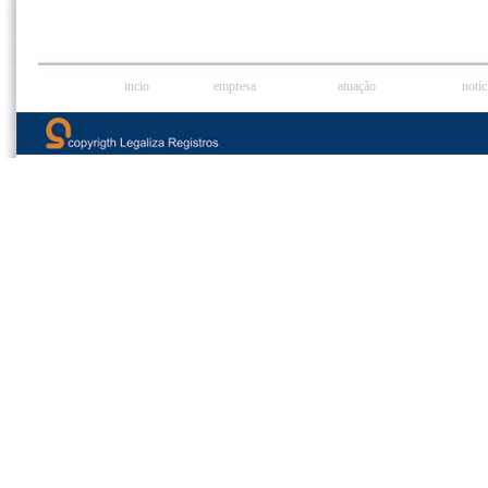
incio
empresa
atuação
notíc