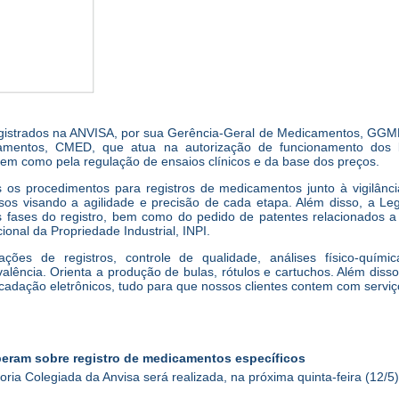
egistrados na ANVISA, por sua Gerência-Geral de Medicamentos, GG
entos, CMED, que atua na autorização de funcionamento dos la
em como pela regulação de ensaios clínicos e da base dos preços.
 os procedimentos para registros de medicamentos junto à vigilânci
sos visando a agilidade e precisão de cada etapa. Além disso, a Le
as fases do registro, bem como do pedido de patentes relacionados a
onal da Propriedade Industrial, INPI.
ções de registros, controle de qualidade, análises físico-químic
ivalência. Orienta a produção de bulas, rótulos e cartuchos. Além disso
cadação eletrônicos, tudo para que nossos clientes contem com serviç
iberam sobre registro de medicamentos específicos
oria Colegiada da Anvisa será realizada, na próxima quinta-feira (12/5)